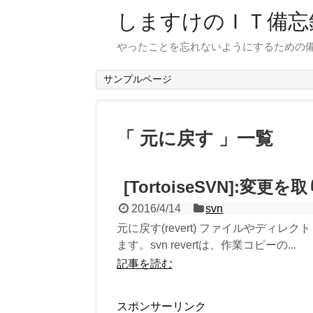
しますけのＩＴ備忘
やったことを忘れないようにするための
サンプルページ
「 元に戻す 」一覧
[TortoiseSVN]:変更
2016/4/14
svn
元に戻す(revert) ファイルやデ
ます。svn revertは、作業コピーの...
記事を読む
スポンサーリンク