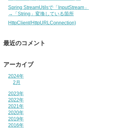
Spring StreamUtilsで「InputStream」
→「String」変換している箇所
HttpClient(HttpURLConnection)
最近のコメント
アーカイブ
2024年
2月
2023年
2022年
2021年
2020年
2019年
2016年