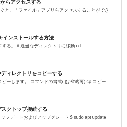
ナルからアクセスする
Dを繋ぐと、「ファイル」アプリらアクセスすることができ
meをインストールする方法
る。 # 適当なディレクトリに移動 cd
イルやディレクトリをコピーする
します。 コマンドの書式([]は省略可) cp コピー
ートデスクトップ接続する
ップデートおよびアップグレード $ sudo apt update