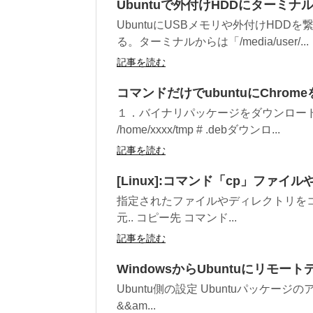
Ubuntuで外付けHDDにターミ
UbuntuにUSBメモリや外付けHD
る。ターミナルからは「/media/user/...
記事を読む
コマンドだけでubuntuにChro
１．バイナリパッケージをダウンロードす
/home/xxxx/tmp # .debダウンロ...
記事を読む
[Linux]:コマンド「cp」ファ
指定されたファイルやディレクトリをコピー
元.. コピー先 コマンド...
記事を読む
WindowsからUbuntuにリモ
Ubuntu側の設定 Ubuntuパッケージのア
&&am...