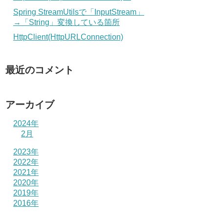
Spring StreamUtilsで「InputStream」
→「String」変換している箇所
HttpClient(HttpURLConnection)
最近のコメント
アーカイブ
2024年
2月
2023年
2022年
2021年
2020年
2019年
2016年