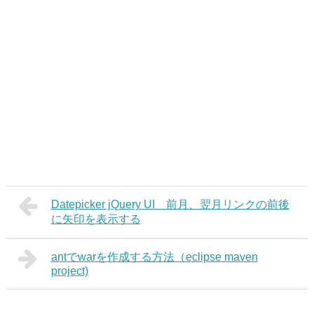
Datepicker jQuery UI 前月、翌月リンクの前後
に矢印を表示する
antでwarを作成する方法（eclipse maven
project)